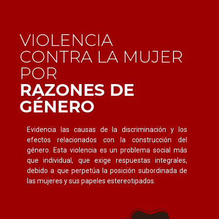
V
I
O
L
E
N
C
I
A
C
O
N
T
R
A
L
A
M
U
J
E
R
P
O
R
R
A
Z
O
N
E
S
D
E
G
É
N
E
R
O
Evidencia las causas de la discriminación y los
efectos relacionados con la construcción del
género. Esta violencia es un problema social más
que individual, que exige respuestas integrales,
debido a que perpetúa la posición subordinada de
las mujeres y sus papeles estereotipados.