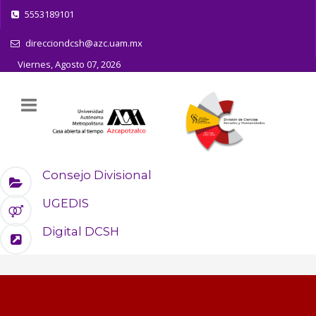
5553189101
direcciondcsh@azc.uam.mx
Viernes, Agosto 07, 2026
Consejo Divisional
UGEDIS
Digital DCSH