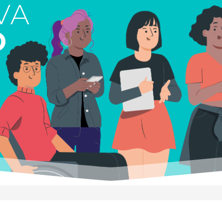
V
A
O