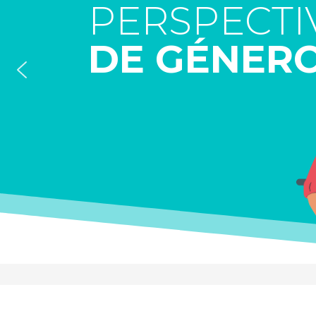
P
E
R
S
P
E
C
T
I
D
E
G
É
N
E
R