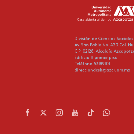
División de Ciencias Social
Av. San Pablo No. 420 Col. Nu
C.P. 02128, Alcaldía Azcapot
Edificio H primer piso
Teléfono 53189101
direcciondcsh@azc.uam.mx