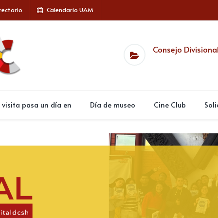
rectorio
Calendario UAM
Consejo Divisiona
 visita pasa un día en
Día de museo
Cine Club
Soli