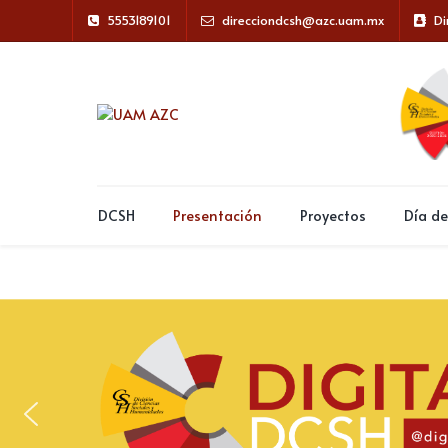
5553189101
direcciondcsh@azc.uam.mx
Di
DCSH
Presentación
Proyectos
Día de