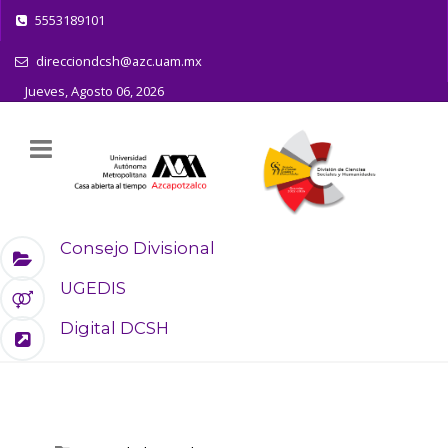
5553189101
direcciondcsh@azc.uam.mx
Jueves, Agosto 06, 2026
Consejo Divisional
UGEDIS
Digital DCSH