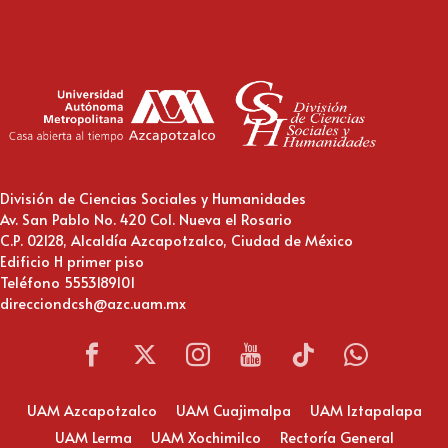
División de Ciencias Sociales y Humanidades
Av. San Pablo No. 420 Col. Nueva el Rosario
C.P. 02128, Alcaldía Azcapotzalco, Ciudad de México
Edificio H primer piso
Teléfono 5553189101
direcciondcsh@azc.uam.mx
UAM Azcapotzalco
UAM Cuajimalpa
UAM Iztapalapa
UAM Lerma
UAM Xochimilco
Rectoría General