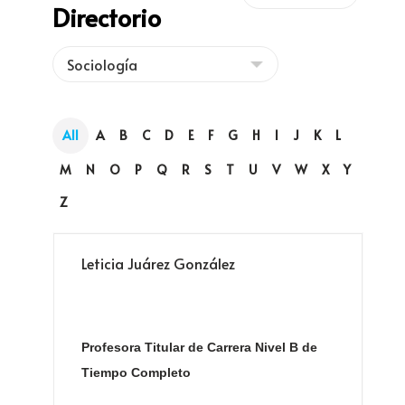
Directorio
All
A
B
C
D
E
F
G
H
I
J
K
L
M
N
O
P
Q
R
S
T
U
V
W
X
Y
Z
Leticia Juárez González
Profesora Titular de Carrera Nivel B de
Tiempo Completo