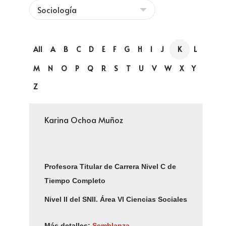
All
A
B
C
D
E
F
G
H
I
J
K
L
M
N
O
P
Q
R
S
T
U
V
W
X
Y
Z
Karina Ochoa Muñoz
Profesora Titular de Carrera Nivel C de
Tiempo Completo
Nivel II
del
SNII.
Área VI Ciencias Sociales
Más detalles:
Semblanza
.