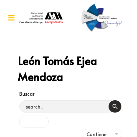
León Tomás Ejea
Mendoza
Buscar