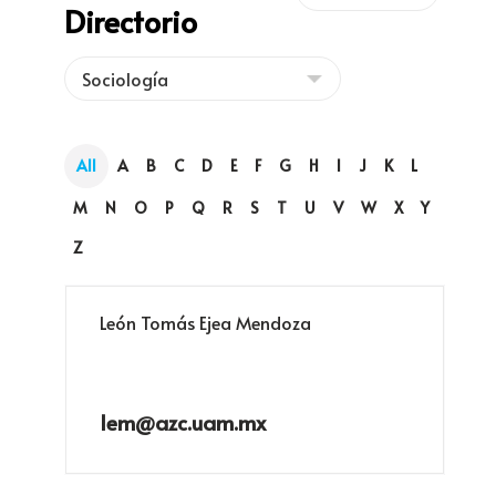
Directorio
All
A
B
C
D
E
F
G
H
I
J
K
L
M
N
O
P
Q
R
S
T
U
V
W
X
Y
Z
León Tomás Ejea Mendoza
lem@azc.uam.mx