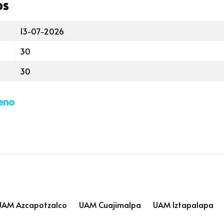
os
13-07-2026
30
30
leno
UAM Azcapotzalco
UAM Cuajimalpa
UAM Iztapalapa