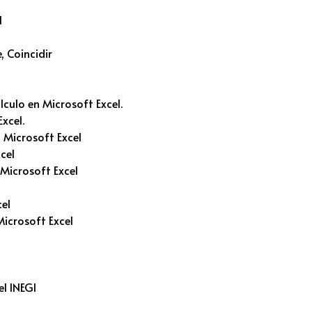
l
, Coincidir
culo en Microsoft Excel.
xcel.
 Microsoft Excel
cel
 Microsoft Excel
cel
icrosoft Excel
l INEGI