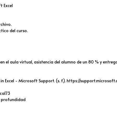
t Excel
rchivo.
tico del curso.
en el aula virtual, asistencia del alumno de un 80 % y entrega
n Excel - Microsoft Support. (s. f.). https://support.microsof
ca173
en profundidad