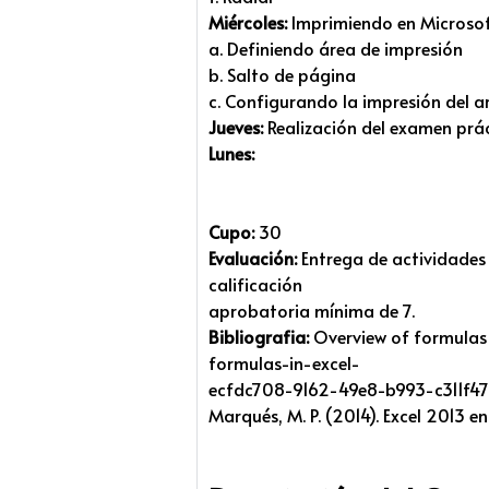
Miércoles:
Imprimiendo en Microsof
a. Definiendo área de impresión
b. Salto de página
c. Configurando la impresión del a
Jueves:
Realización del examen prác
Lunes:
Cupo:
30
Evaluación:
Entrega de actividades 
calificación
aprobatoria mínima de 7.
Bibliografia:
Overview of formulas i
formulas-in-excel-
ecfdc708-9162-49e8-b993-c311f47
Marqués, M. P. (2014). Excel 2013 