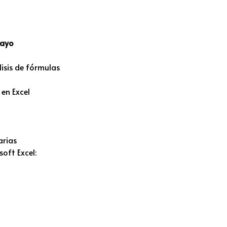
mayo
isis de fórmulas
 en Excel
arias
oft Excel: