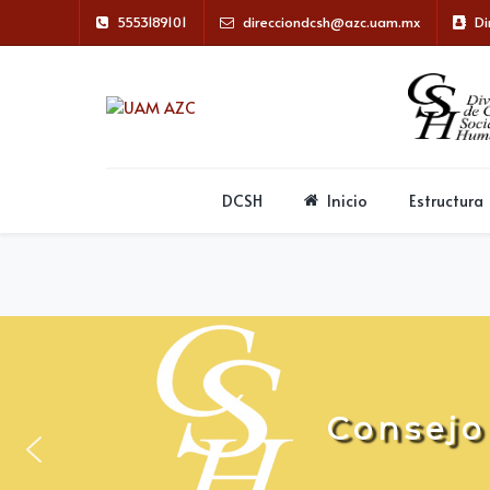
5553189101
direcciondcsh@azc.uam.mx
Di
DCSH
Inicio
Estructura
C
o
n
s
e
j
o