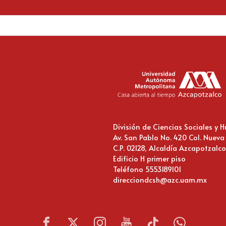
División de Ciencias Sociales y
Av. San Pablo No. 420 Col. Nueva
C.P. 02128, Alcaldía Azcapotzalc
Edificio H primer piso
Teléfono 5553189101
direcciondcsh@azc.uam.mx