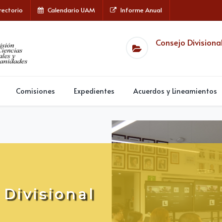
rectorio
Calendario UAM
Informe Anual
Consejo Divisiona
Comisiones
Expedientes
Acuerdos y Lineamientos
D
i
v
i
s
i
o
n
a
l