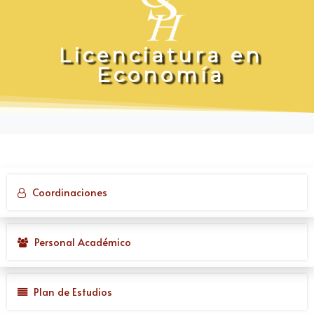
L
i
c
e
n
c
i
a
t
u
r
a
e
n
E
c
o
n
o
m
í
a
Coordinaciones
Personal Académico
Plan de Estudios