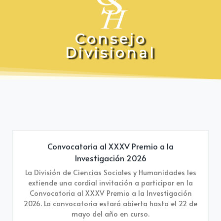
C
o
n
s
e
j
o
D
i
v
i
s
i
o
n
a
l
Convocatoria al XXXV Premio a la
Investigación 2026
La División de Ciencias Sociales y Humanidades les
extiende una cordial invitación a participar en la
Convocatoria al XXXV Premio a la Investigación
2026. La convocatoria estará abierta hasta el 22 de
mayo del año en curso.