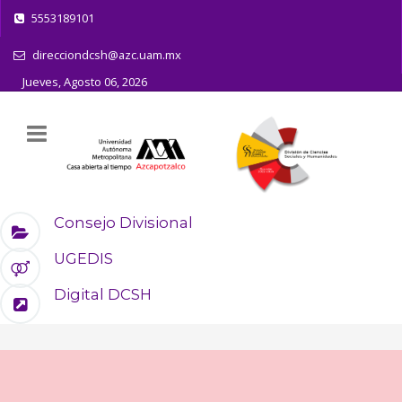
5553189101
direcciondcsh@azc.uam.mx
Jueves, Agosto 06, 2026
Consejo Divisional
UGEDIS
Digital DCSH