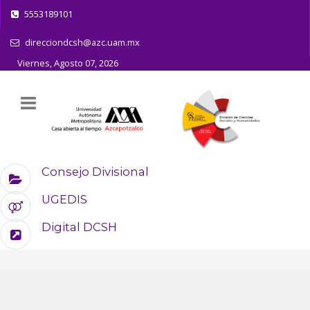
5553189101
direcciondcsh@azc.uam.mx
Viernes, Agosto 07, 2026
Consejo Divisional
UGEDIS
Digital DCSH