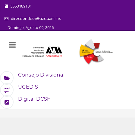
5553189101
direcciondcsh@azc.uam.mx
Domingo, Agosto 09, 2026
Consejo Divisional
UGEDIS
Digital DCSH